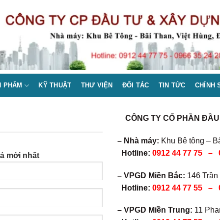
N PHẨM
KỸ THUẬT
THƯ VIỆN
ĐỐI TÁC
TIN TỨC
CHÍNH 
CÔNG TY CỔ PHẦN ĐẦU 
– Nhà máy:
Khu Bê tông – Bã
Hotline:
0912 44 77 75 – 
iá mới nhất
– VPGD Miền Bắc:
146 Trần 
Hotline:
0912 44 77 55 – 
– VPGD Miền Trung:
11 Phan